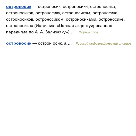
остроносик
— остроносик, остроносики, остроносика,
остроносиков, остроносику, остроносикам, остроносика,
остроносиков, остроносиком, остроносиками, остроносике,
остроносиках (Источник: «Полная акцентуированная
парадигма по А. А. Зализняку») …
Формы слов
остроносик
— острон осик, а …
Русский орфографический словарь