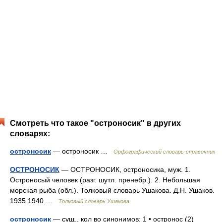
Смотреть что такое "остроносик" в других
словарях:
остроносик
— остроносик …
Орфографический словарь-справочник
ОСТРОНОСИК
— ОСТРОНОСИК, остроносика, муж. 1.
Остроносый человек (разг. шутл. пренебр.). 2. Небольшая
морская рыба (обл.). Толковый словарь Ушакова. Д.Н. Ушаков.
1935 1940 …
Толковый словарь Ушакова
остроносик
— сущ., кол во синонимов: 1 • остронос (2)