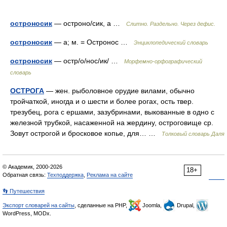
остроносик
— остроно/сик, а …
Слитно. Раздельно. Через дефис.
остроносик
— а; м. = Остронос …
Энциклопедический словарь
остроносик
— остр/о/нос/ик/ …
Морфемно-орфографический
словарь
ОСТРОГА
— жен. рыболовное орудие вилами, обычно
тройчаткой, иногда и о шести и более рогах, ость твер.
трезубец, рога с ершами, зазубринами, выкованные в одно с
железной трубкой, насаженной на жердину, остроговище ср.
Зовут острогой и бросковое копье, для… …
Толковый словарь Даля
© Академик, 2000-2026
18+
Обратная связь:
Техподдержка
,
Реклама на сайте
👣 Путешествия
Экспорт словарей на сайты
, сделанные на PHP,
Joomla,
Drupal,
WordPress, MODx.